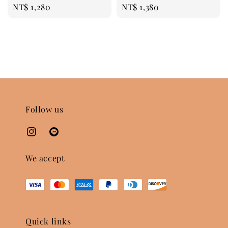
Regular
NT$ 1,280
Regular
NT$ 1,380
price
price
Follow us
We accept
Quick links