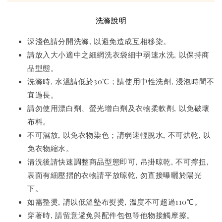
洗滌說明
深淺色請分開洗滌, 以避免造成互相移染。
請放入大小適中之細網洗衣袋細中弱速水洗, 以保持商
品型態。
洗滌時, 水溫請低於30℃；請使用中性洗劑, 浸泡時間不
宜過長。
請勿使用漂白劑、螢光增白劑及衣物柔軟劑, 以免破壞
布料。
不可濕放, 以免衣物染色；請弱速輕脫水, 不可烘乾, 以
免衣物縮水。
清洗後請快速調整商品型態即可, 吊掛晾乾, 不可擰扭,
表面有細壓摺的衣物請平放晾乾, 勿直接曝曬於陽光
下。
如需整燙, 請以低溫墊布熨燙, 溫度不可超過110℃。
穿著時, 請留意避免與配件包包等他物接觸摩擦。