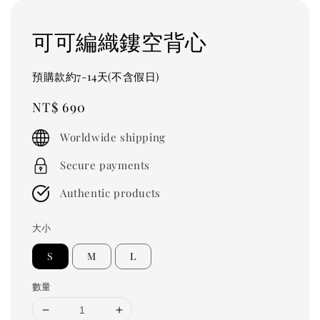
可可編織鏤空背心
預購款約7-14天(不含假日)
Regular
NT$ 690
price
Worldwide shipping
Secure payments
Authentic products
大小
S
M
L
數量