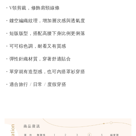
・V領剪裁，修飾肩頸線條
・鏤空編織紋理，增加層次感與透氣度
・短版版型，搭配高腰下身比例更俐落
・可可棕色調，耐看又有質感
・彈性針織材質，穿著舒適貼合
・單穿就有造型感，也可內搭罩衫穿搭
・適合旅行 / 日常 / 度假穿搭