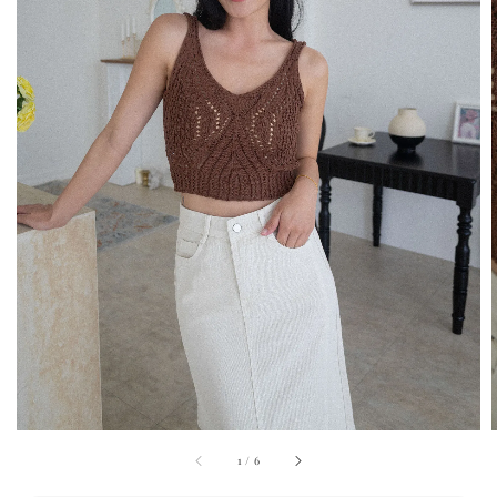
1
/
6