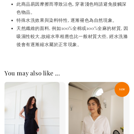
此商品易因摩擦而導致沾色, 穿著淺色時請避免接觸深
色物品。
特殊水洗效果與染料特性, 逐漸褪色為自然現象。
天然纖維的面料, 例如100%全棉或100%全麻的材質, 因
吸濕性較大,故縮水率相應也比一般材質大些, 經水洗滌
後會有逐漸縮水屬於正常現象。
You may also like ...
NEW