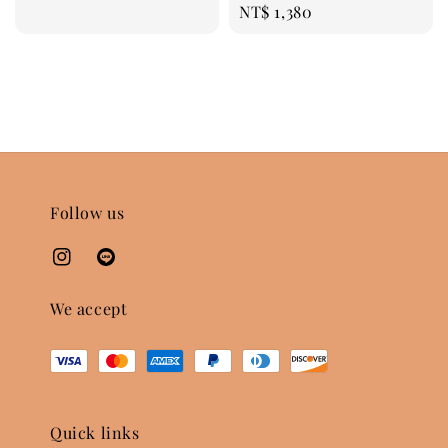
Regular
NT$ 1,380
price
price
Follow us
We accept
Quick links