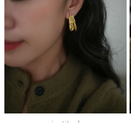
1
/
3