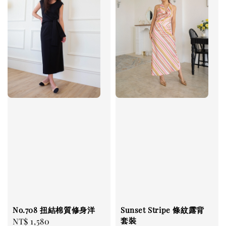
No.708 扭結棉質修身洋
Sunset Stripe 條紋露背
套裝
Regular
NT$ 1,580