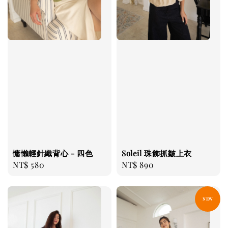
慵懶輕針織背心 - 四色
Soleil 珠飾抓皺上衣
Regular
NT$ 580
Regular
NT$ 890
price
price
NEW