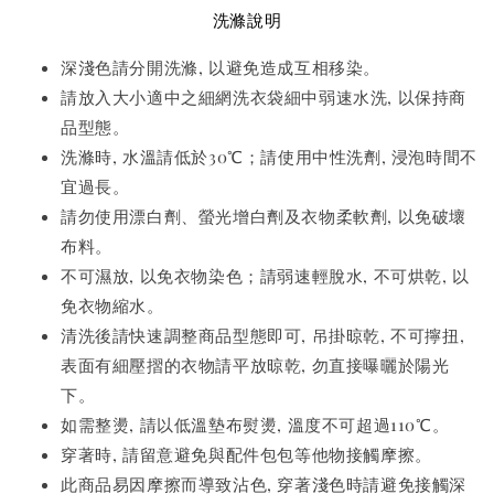
洗滌說明
深淺色請分開洗滌, 以避免造成互相移染。
請放入大小適中之細網洗衣袋細中弱速水洗, 以保持商
品型態。
洗滌時, 水溫請低於30℃；請使用中性洗劑, 浸泡時間不
宜過長。
請勿使用漂白劑、螢光增白劑及衣物柔軟劑, 以免破壞
布料。
不可濕放, 以免衣物染色；請弱速輕脫水, 不可烘乾, 以
免衣物縮水。
清洗後請快速調整商品型態即可, 吊掛晾乾, 不可擰扭,
表面有細壓摺的衣物請平放晾乾, 勿直接曝曬於陽光
下。
如需整燙, 請以低溫墊布熨燙, 溫度不可超過110℃。
穿著時, 請留意避免與配件包包等他物接觸摩擦。
此商品易因摩擦而導致沾色, 穿著淺色時請避免接觸深