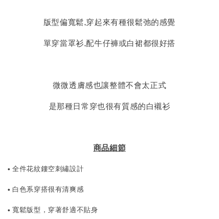
版型偏寬鬆,穿起來有種很鬆弛的感覺
單穿當罩衫,配牛仔褲或白裙都很好搭
微微透膚感也讓整體不會太正式
是那種日常穿也很有質感的白襯衫
商品細節
• 全件花紋鏤空刺繡設計
• 白色系穿搭很有清爽感
• 寬鬆版型，穿著舒適不貼身