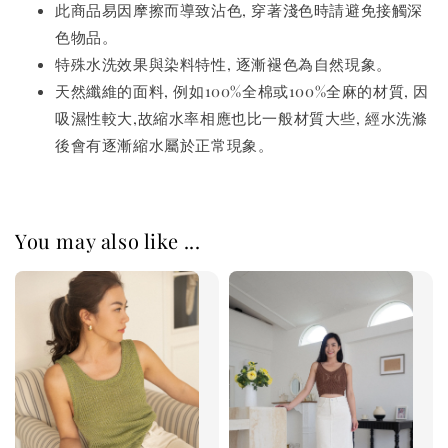
此商品易因摩擦而導致沾色, 穿著淺色時請避免接觸深
色物品。
特殊水洗效果與染料特性, 逐漸褪色為自然現象。
天然纖維的面料, 例如100%全棉或100%全麻的材質, 因
吸濕性較大,故縮水率相應也比一般材質大些, 經水洗滌
後會有逐漸縮水屬於正常現象。
You may also like ...