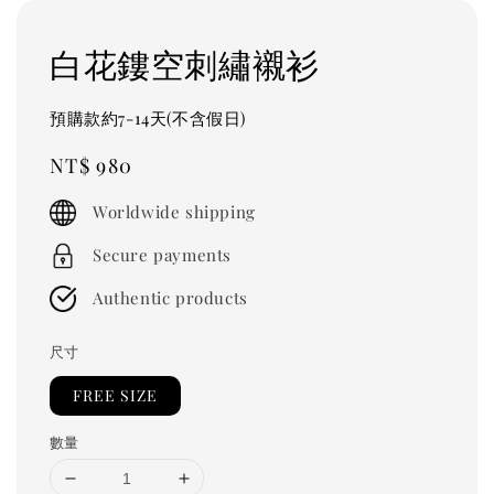
白花鏤空刺繡襯衫
預購款約7-14天(不含假日)
Regular
NT$ 980
price
Worldwide shipping
Secure payments
Authentic products
尺寸
FREE SIZE
數量