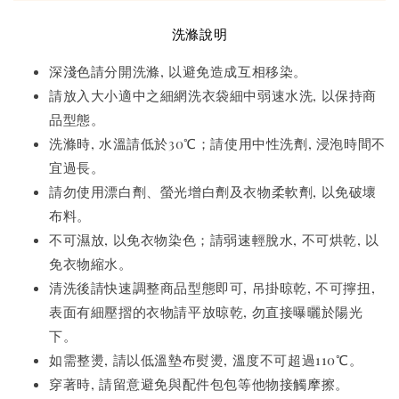
洗滌說明
深淺色請分開洗滌, 以避免造成互相移染。
請放入大小適中之細網洗衣袋細中弱速水洗, 以保持商
品型態。
洗滌時, 水溫請低於30℃；請使用中性洗劑, 浸泡時間不
宜過長。
請勿使用漂白劑、螢光增白劑及衣物柔軟劑, 以免破壞
布料。
不可濕放, 以免衣物染色；請弱速輕脫水, 不可烘乾, 以
免衣物縮水。
清洗後請快速調整商品型態即可, 吊掛晾乾, 不可擰扭,
表面有細壓摺的衣物請平放晾乾, 勿直接曝曬於陽光
下。
如需整燙, 請以低溫墊布熨燙, 溫度不可超過110℃。
穿著時, 請留意避免與配件包包等他物接觸摩擦。