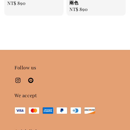
兩色
Regular
NT$ 890
Regular
NT$ 890
price
price
Follow us
We accept