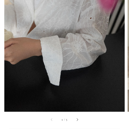
1
/
5