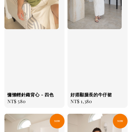
慵懶輕針織背心 - 四色
好搭顯腿長的牛仔裙
Regular
NT$ 580
Regular
NT$ 1,380
price
price
NEW
NEW