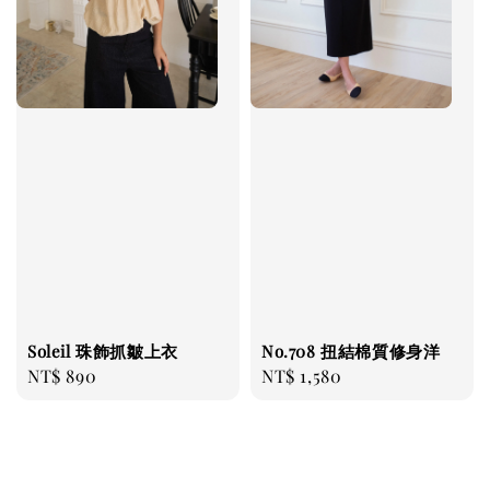
No.708 扭結棉質修身洋
Soleil 珠飾抓皺上衣
Regular
NT$ 1,580
Regular
NT$ 890
price
price