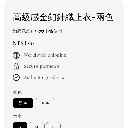
高級感金釦針織上衣-兩色
預購款約7-14天(不含假日)
Regular
NT$ 890
price
Worldwide shipping
Secure payments
Authentic products
顔色
黑色
杏色
大小
S
M
L