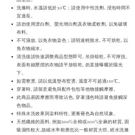
洗滌時, 水溫請低於30℃；請使用中性洗劑, 浸泡時間不
宜過長。
請勿使用漂白劑、螢光增白劑及衣物柔軟劑, 以免破壞
布料。
不可濕放, 以免衣物染色；請弱速輕脫水, 不可烘乾, 以
免衣物縮水。
清洗後請快速調整商品型態即可, 吊掛晾乾, 不可擰扭,
表面有細壓摺的衣物請平放晾乾, 勿直接曝曬於陽光
下。
如需整燙, 請以低溫墊布熨燙, 溫度不可超過110℃。
穿著時, 請留意避免與配件包包等他物接觸摩擦。
此商品易因摩擦而導致沾色, 穿著淺色時請避免接觸深
色物品。
特殊水洗效果與染料特性, 逐漸褪色為自然現象。
天然纖維的面料, 例如100%全棉或100%全麻的材質, 因
吸濕性較大,故縮水率相應也比一般材質大些, 經水洗滌