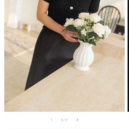
1
/
7